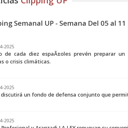
icias
Clipping UP
ping Semanal UP - Semana Del 05 al 11 
4-2025
o de cada diez espaÃ±oles prevén preparar un 
s o crisis climáticas.
4-2025
 discutirá un fondo de defensa conjunto que permit
4-2025
 Profesional y Aranzadi LA LEY renuevan su conveni