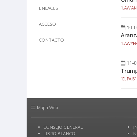
ENLACES
"LAW AN
ACCESO
10-0
Aranz
CONTACTO
"LAWYER
11-0
Trump
"EL PAÍS"
Mapa Web
CONSEJO GENERAL
I
LIBRO BLANCO
N