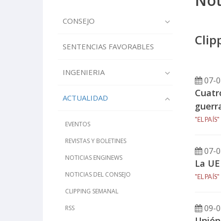
Not
CONSEJO
Clip
SENTENCIAS FAVORABLES
INGENIERIA
07-0
Cuatr
ACTUALIDAD
guerra
"EL PAÍS"
EVENTOS
REVISTAS Y BOLETINES
07-0
NOTICIAS ENGINEWS
La UE
NOTICIAS DEL CONSEJO
"EL PAÍS"
CLIPPING SEMANAL
09-0
RSS
Unión