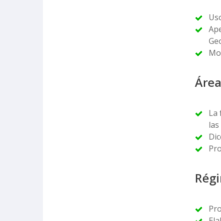
Uso
Ap
Geo
Mod
Área
La 
las
Dic
Pro
Régi
Pro
Ela