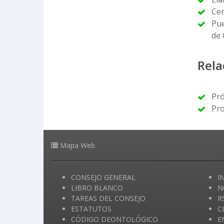
Cen
Pue
de 
Rela
Pró
Pro
Mapa Web
CONSEJO GENERAL
I
LIBRO BLANCO
N
TAREAS DEL CONSEJO
R
ESTATUTOS
C
CÓDIGO DEONTOLÓGICO
E