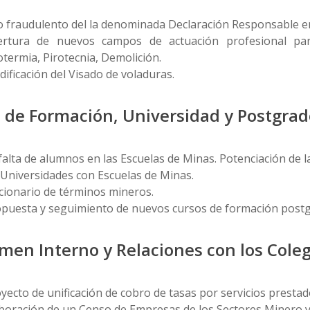
 fraudulento del la denominada Declaración Responsable en
ertura de nuevos campos de actuación profesional par
termia, Pirotecnia, Demolición.
ificación del Visado de voladuras.
 de Formación, Universidad y Postgrad
falta de alumnos en las Escuelas de Minas. Potenciación de 
 Universidades con Escuelas de Minas.
cionario de términos mineros.
puesta y seguimiento de nuevos cursos de formación postg
men Interno y Relaciones con los Coleg
yecto de unificación de cobro de tasas por servicios presta
boración de un Censo de Empresas de los Sectores Minero y