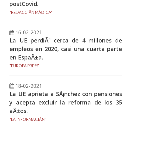
postCovid.
"REDACCIÃN MÃDICA"
16-02-2021
La UE perdiÃ³ cerca de 4 millones de
empleos en 2020, casi una cuarta parte
en EspaÃ±a.
"EUROPA PRESS"
18-02-2021
La UE aprieta a SÃ¡nchez con pensiones
y acepta excluir la reforma de los 35
aÃ±os.
"LA INFORMACIÃN"